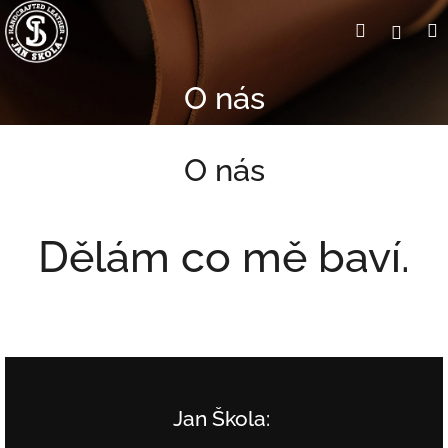
Přejít
Hledat
Přihl
na
obsah
O nás
O nás
Dělám co mě baví.
Jan Škola: