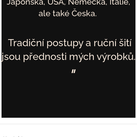
Japonska, USA, Německa, Itálie,
ale také Česka.
Tradiční postupy a ruční šití
jsou přednosti mých výrobků.
"
Z
á