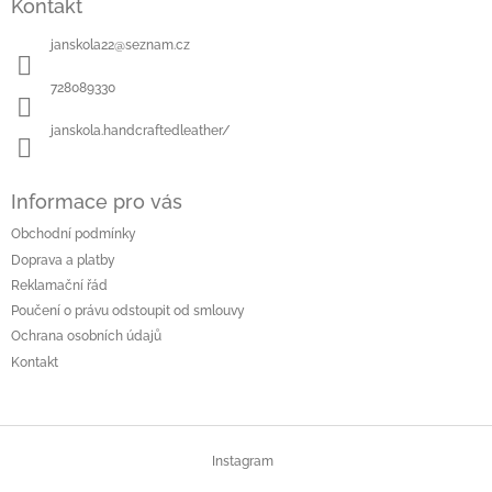
Kontakt
p
a
janskola22
@
seznam.cz
t
í
728089330
janskola.handcraftedleather/
Informace pro vás
Obchodní podmínky
Doprava a platby
Reklamační řád
Poučení o právu odstoupit od smlouvy
Ochrana osobních údajů
Kontakt
Instagram